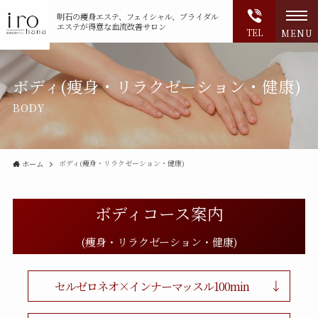
明石の
痩身エステ、フェイシャル、ブライダル
エステが得意な血流改善サロン
TEL
MENU
ボディ(痩身・リラクゼーション・健康)
BODY
ボディ(痩身・リラクゼーション・健康)
ホーム
ボディコース案内
(痩身・リラクゼーション・健康)
セルゼロネオ×インナーマッスル100min