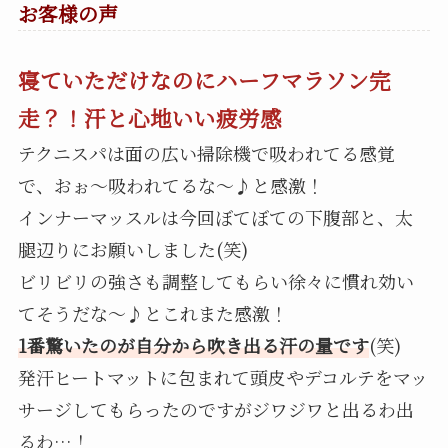
お客様の声
寝ていただけなのにハーフマラソン完
走？！汗と心地いい疲労感
テクニスパは面の広い掃除機で吸われてる感覚
で、おぉ～吸われてるな～♪と感激！
インナーマッスルは今回ぼてぼての下腹部と、太
腿辺りにお願いしました(笑)
ビリビリの強さも調整してもらい徐々に慣れ効い
てそうだな～♪とこれまた感激！
1番驚いたのが自分から吹き出る汗の量です
(笑)
発汗ヒートマットに包まれて頭皮やデコルテをマッ
サージしてもらったのですがジワジワと出るわ出
るわ…！