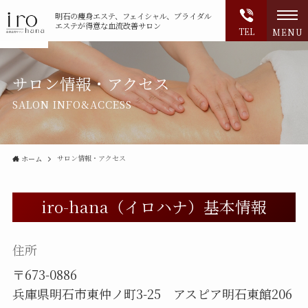
明石の
痩身エステ、フェイシャル、ブライダル
エステが得意な血流改善サロン
TEL
MENU
サロン情報・アクセス
SALON INFO&ACCESS
サロン情報・アクセス
ホーム
iro-hana（イロハナ）基本情報
住所
〒673-0886
兵庫県明石市東仲ノ町3-25 アスピア明石東館206