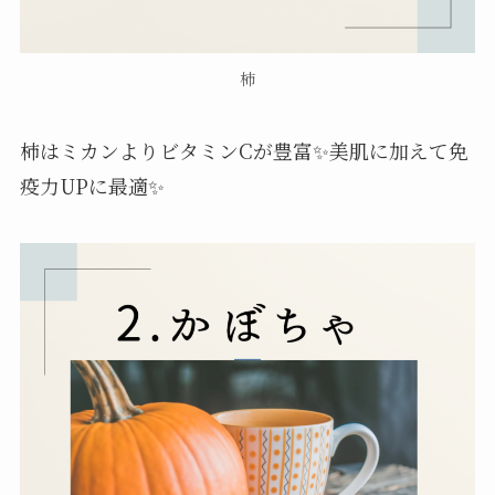
柿
柿はミカンよりビタミンCが豊富✨美肌に加えて免
疫力UPに最適✨