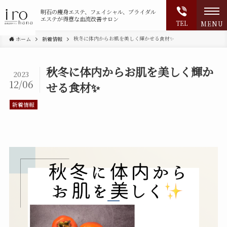
明石の
痩身エステ、フェイシャル、ブライダル
エステが得意な血流改善サロン
TEL
MENU
秋冬に体内からお肌を美しく輝かせる食材✨
ホーム
新着情報
秋冬に体内からお肌を美しく輝か
2023
12/06
せる食材✨
新着情報