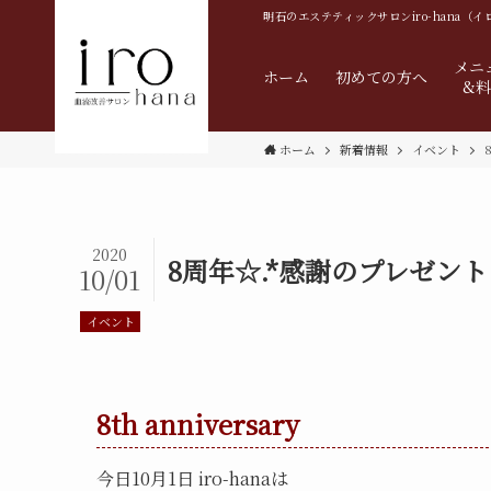
明石の
エステティックサロンiro-hana（
メニ
ホーム
初めての方へ
&
ホーム
新着情報
イベント
2020
8周年☆.*感謝のプレゼント
10/01
イベント
8th anniversary
今日10月1日 iro-hanaは