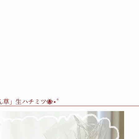
ん草」生ハチミツ🐝⋆゜