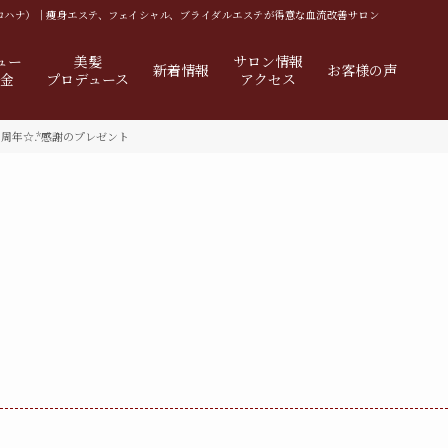
イロハナ）｜
痩身エステ、フェイシャル、ブライダルエステが得意な血流改善サロン
ュー
美髪
サロン情報
新着情報
お客様の声
料金
プロデュース
アクセス
8周年☆.*感謝のプレゼント