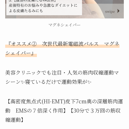
マグネシェイパー
『オススメ② 次世代最新電磁波パルス マグネ
シェイパー』
美容クリニックでも注目・人気の筋肉収縮運動マ
シーン✨寝ているだけで運動効果が✨
【高密度焦点式(HI-EMT)皮下7cm奥の深層筋肉運
動 EMSの７倍深く作用】【30分で３万回の筋収
縮運動】