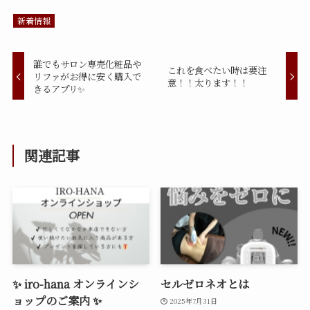
新着情報
誰でもサロン専売化粧品や
これを食べたい時は要注
リファがお得に安く購入で
意！！太ります！！
きるアプリ✨
関連記事
✨ iro-hana オンラインシ
セルゼロネオとは
ョップのご案内 ✨
2025年7月31日