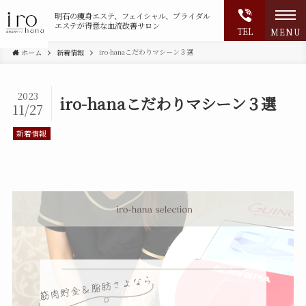
明石の
痩身エステ、フェイシャル、ブライダル
エステが得意な血流改善サロン
TEL
MENU
iro-hanaこだわりマシーン３選
ホーム
新着情報
2023
iro-hanaこだわりマシーン３選
11/27
新着情報