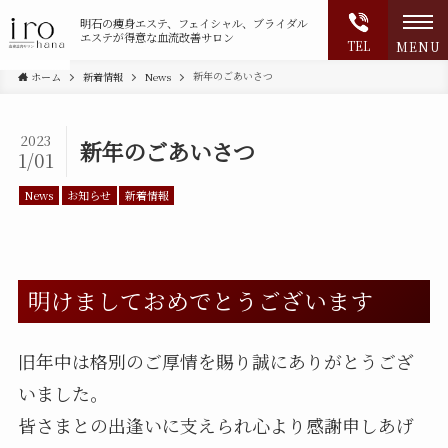
明石の
痩身エステ、フェイシャル、ブライダル
エステが得意な血流改善サロン
TEL
MENU
新年のごあいさつ
ホーム
新着情報
News
2023
新年のごあいさつ
1/01
News
お知らせ
新着情報
明けましておめでとうございます
旧年中は格別のご厚情を賜り誠にありがとうござ
いました。
皆さまとの出逢いに支えられ心より感謝申しあげ