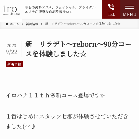
明石の
痩身エステ、フェイシャル、ブライダル
エステが得意な血流改善サロン
TEL
MENU
新 リラデト～reborn～90分コースを体験しました☆
ホーム
新着情報
新 リラデト～reborn～90分コー
2023
9/22
スを体験しました☆
新着情報
イロハナ１１ｔｈ🌸新コース登場です✨
１番はじめにスタッフ七瀬が体験させていただき
ました(^^♪