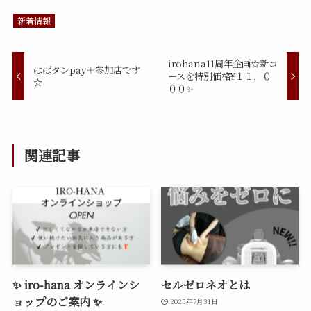
新着情報
irohana11周年企画☆新コ
はばタンpay＋参加店です
ースを特別価格¥１１，０
☆
００✨
関連記事
✨ iro-hana オンラインシ
セルゼロネオとは
ョップのご案内 ✨
2025年7月31日