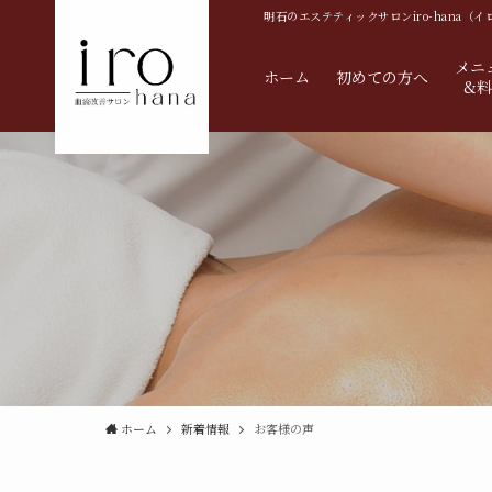
明石の
エステティックサロンiro-hana（
メニ
ホーム
初めての方へ
&
ホーム
新着情報
お客様の声