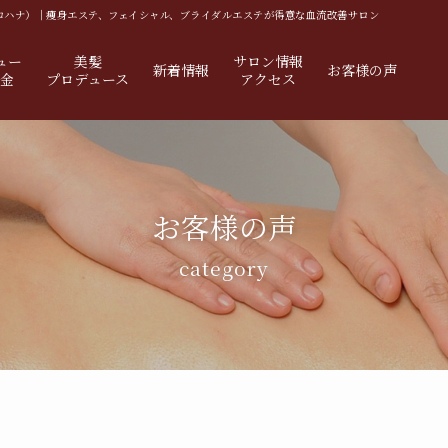
イロハナ）｜
痩身エステ、フェイシャル、ブライダルエステが得意な血流改善サロン
ュー
美髪
サロン情報
新着情報
お客様の声
料金
プロデュース
アクセス
お客様の声
category