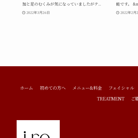
加と足のむくみが気になっていましたがテ...
能です。 &nb
2022年3月26日
2022年2月
ホーム
初めての方へ
メニュー&料金
フェイシャル
TREATMENT
ご