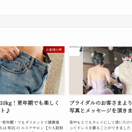
お客様の声
-10kg！更年期でも楽しく
ブライダルのお客さまよ
ット♪
写真とメッセージを頂きま
い更年期！でもダイエットで健康維
背中もとてもキレイにして頂いたの
ちは 明石 の エステサロン【少人数制
ってドレスを着ることができました