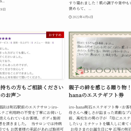
...
すり寝れました！肌の調子や背中も
褒めらて、 ...
28日
2022年4月6日
おすすめ
お持ちの方もご相談ください
親子の絆を感じる贈り物！i
様のお声＞
hanaのエステギフト券
相談は明石駅前のエステサロンiro-
iro-hana明石エステギフト券 <お客
 エステご利用時の不安を丁寧にお伺いし
母さんへ優しさが詰まった素敵なプレ
を抱えられているお客様。 ボディ施術
前、高校生の男の子が 『母にエステ
想を頂きました。 当サロンでは持病
したい』とチケットを購入しに来てく
方でも お医者様の承諾があれば施術可
お母さまのお誕生日に🌹 近場の明