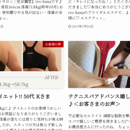
サロン / 完全個室】iro-hanaです♪
に「キレイになったね！」とたくさ
身長166cm 体重71.8kg(昨年10月) お
だきました♡本当にありがとうござ
・更年期でやる気が出ない・体重が全
iro-hanaのブライダルエステで、
...
様に♡ エステティッ...
1日
2023年1月16日
お客様の声
エット!! 50代 Kさま
テクニスパアドバンス嬉
♪＜お客さまのお声＞
.6kgに♪ ダイエットのお客様うれしい
ヶ月お世話になりありがとうございまし
不必要なセルライト 頑固な脂肪を撃
、体重が落ちては戻りと気持ちが焦る時
スパで嬉しいご感想を頂きました(*^^
したが、スタッフの方は焦らず楽しみ
お風呂屋さんに行ったのね、 ちょっ