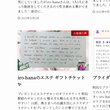
ましょうと
気にしていましたがiro-hanaさんは、1人1人にあ
りました。 ほ
った施術をしてくださるので引き締める事ができ
ました！ 前日に...
2022年8月
2022年11月2日
お客様の声
iro-hanaのエステ ギフトチケット
ブライ
✨
明石でブラ
てのエステ
プレゼントにエステサロンのギフトチケット 明石
す✨ iro
駅前のサロンだから 贈る方も贈られる方も利用し
ルケアをお任せ
やすい！ 以前、奥さまへのお誕生日にエステギフ
エステのご
トチケットをプレゼントしたいとの事でご主人さ