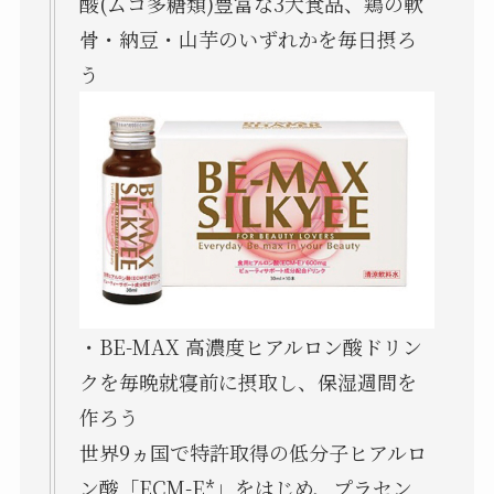
酸(ムコ多糖類)豊富な3大食品、鶏の軟
骨・納豆・山芋のいずれかを毎日摂ろ
う
・BE-MAX 高濃度ヒアルロン酸ドリン
クを毎晩就寝前に摂取し、保湿週間を
作ろう
世界9ヵ国で特許取得の低分子ヒアルロ
ン酸「ECM-E*」をはじめ、プラセン