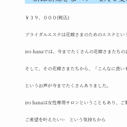
￥３９，０００(税込)
ブライダルエステは花嫁さまのためのエステとい
iro-hanaでは、今までたくさんの花嫁さまた
そして、その花嫁さまたちから、「こんなに良い
というお声が今までたくさんありました。
iro hanaは女性専用サロンということもあり
ご希望を叶えたい✨ という気持ちから