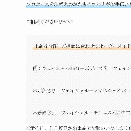
プロポーズをお考えのかたもイロハナがお手伝い
ご相談くださいませ♡
【施術内容】ご相談に合わせてオーダーメイ
例：フェイシャル45分＋ボディ45分 フェイシャ
＊新郎さま フェイシャル＋マグネシェイパー筋
＊新婦さま フェイシャル＋テクニスパ背中二の
ご予約は、ＬＩＮＥかお電話でお願いいたします(^