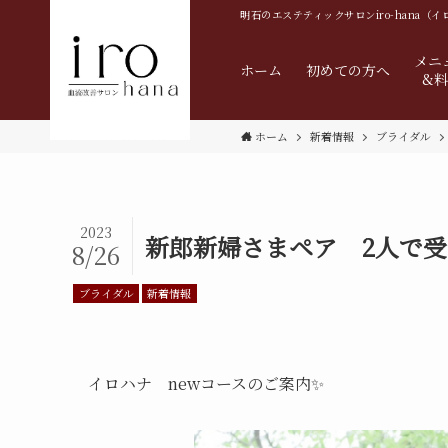
明石の
エステティックサロンiro-hana（
メニ
ホーム
初めての方へ
&
ホーム
新着情報
ブライダル
2023
新郎新婦さまペア 2人で
8/26
ブライダル
新着情報
イロハナ newコースのご案内✨