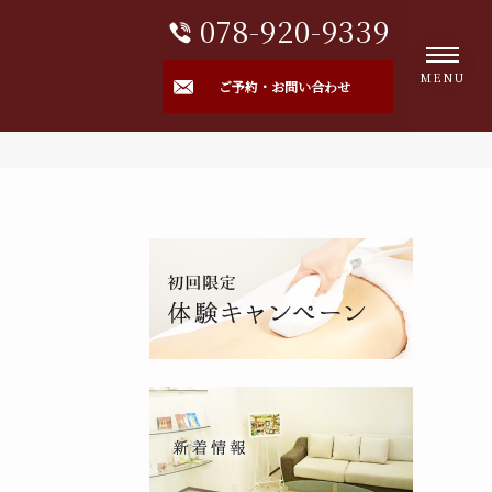
078-920-9339
MENU
ご予約・お問い合わせ