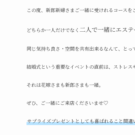
この度、新郎新婦さまご一緒に受けれるコースを
二人で一緒にエステ
どちらか一人だけでなく
同じ気持ち良さ・空間を共有出来るなんて、とっ
結婚式という重要なイベントの直前は、ストレス
それは花嫁さまも新郎さまも一緒。
ぜひ、ご一緒にご来店くださいませ♡
サプライズプレゼントとしても喜ばれること間違