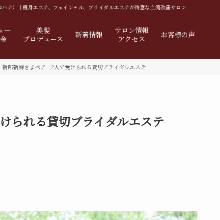
イロハナ）｜
痩身エステ、フェイシャル、ブライダルエステが得意な血流改善サロン
ュー
美髪
サロン情報
新着情報
お客様の声
料金
プロデュース
アクセス
新郎新婦さまペア 2人で受けられる貸切ブライダルエステ
受けられる貸切ブライダルエステ