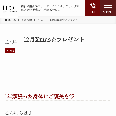
明石の
痩身エステ、フェイシャル、ブライダル
エステが得意な血流改善サロン
TEL
MENU
12月Xmas☆プレゼント
ホーム
新着情報
News
2020
12月Xmas☆プレゼント
12/04
News
1年頑張った身体にご褒美を♡
こんにちは♪