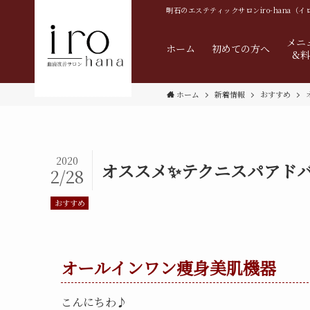
明石の
エステティックサロンiro-hana（
メニ
ホーム
初めての方へ
&
ホーム
新着情報
おすすめ
2020
オススメ✨テクニスパアド
2/28
おすすめ
オールインワン痩身美肌機器
こんにちわ♪