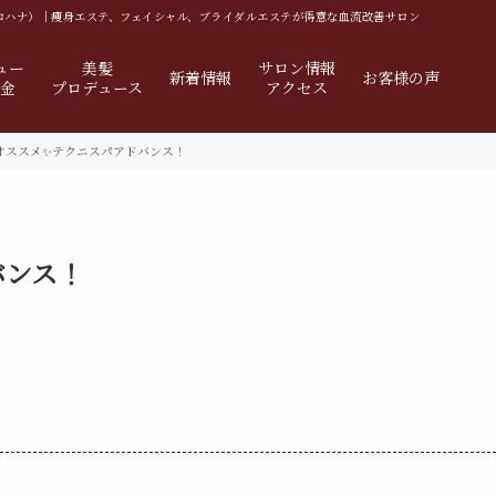
イロハナ）｜
痩身エステ、フェイシャル、ブライダルエステが得意な血流改善サロン
ュー
美髪
サロン情報
新着情報
お客様の声
料金
プロデュース
アクセス
オススメ✨テクニスパアドバンス！
バンス！