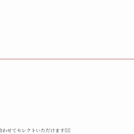
せてセレクトいただけます💁‍♀️