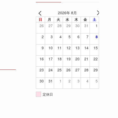
2026年 8月
日
月
火
水
木
金
土
26
27
28
29
30
31
1
2
3
4
5
6
7
8
9
10
11
12
13
14
15
16
17
18
19
20
21
22
23
24
25
26
27
28
29
30
31
1
2
3
4
5
定休日