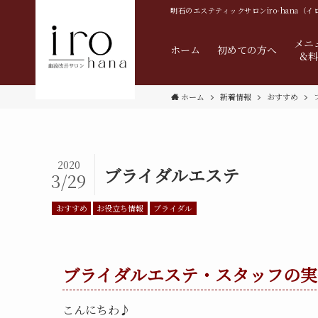
明石の
エステティックサロンiro-hana（
メニ
ホーム
初めての方へ
&
ホーム
新着情報
おすすめ
2020
ブライダルエステ
3/29
おすすめ
お役立ち情報
ブライダル
ブライダルエステ・スタッフの実
こんにちわ♪