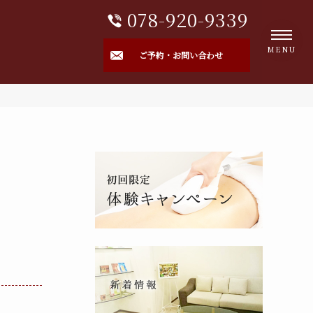
078-920-9339
MENU
ご予約・お問い合わせ